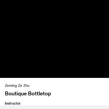
Zeming Ze Zhu
Boutique Bottletop
Instructor
Dan Gottlieb + Penny Herscovitch