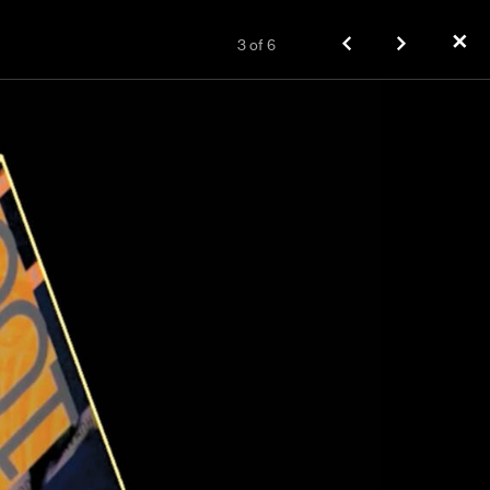
✕
3
of
6